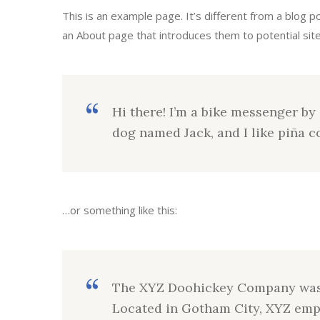
This is an example page. It’s different from a blog p
an About page that introduces them to potential site 
Hi there! I’m a bike messenger by 
dog named Jack, and I like piña co
…or something like this:
The XYZ Doohickey Company was fo
Located in Gotham City, XYZ empl